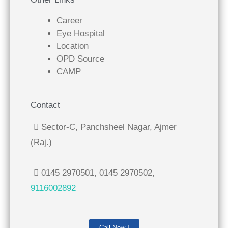
Career
Eye Hospital
Location
OPD Source
CAMP
Contact
Sector-C, Panchsheel Nagar, Ajmer
(Raj.)
0145 2970501, 0145 2970502,
9116002892
Call Now