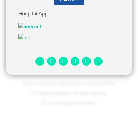
Hospital App
Terms & Conditions
|
Refund Policy
|
Privacy Policy
© Kshetrapal Hospital. All rights reserved​.
Made with
❤
by
DEXTERWIT​